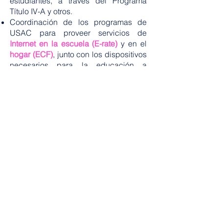
estudiantes, a través del Programa
Título IV-A y otros.
Coordinación de los programas de
USAC para proveer servicios de
Internet en la escuela (E-rate)
y en el
hogar (ECF)
, junto con los dispositivos
necesarios para la educación a
distancia.
Administración de los proyectos y
fondos asignados al colegio para
atender las necesidades ocasionadas
por desastres naturales y
emergencias, como
FEMA, RESTART y
CARES.
Para conocer más sobre cada
programa, favor de acceder en el
menú a continuación la sección
"Divulgación de programas".